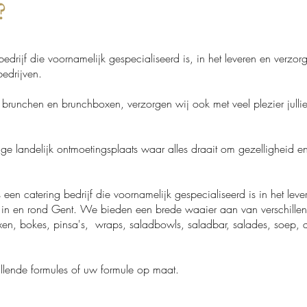
J?
bedrijf die voornamelijk gespecialiseerd is, in het leveren en verzo
bedrijven
.
brunchen en brunchboxen, verzorgen wij ook met veel plezier jullie b
ge landelijk ontmoetingsplaats waar alles draait om gezelligheid e
 een catering bedrij
f
die voornamelijk gespecialiseerd is in het lev
 in en rond Gent. We bieden een brede waaier aan van verschillend
xen, bokes, pinsa's, wraps, saladbowls, saladbar, salades, soep, d
hillende formules of uw formule op maat.