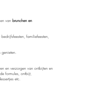
rgen van
brunchen en
edrijfsfeesten, familiefeesten,
n genieten.
eren en verzorgen van ontbijten en
e formules, ontbijt,
essertjes etc.