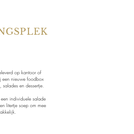
NGSPLEK
eleverd op kantoor of
ij een nieuwe foodbox
, salades en dessertje.
 een individuele salade
een litertje soep om mee
makkelijk.