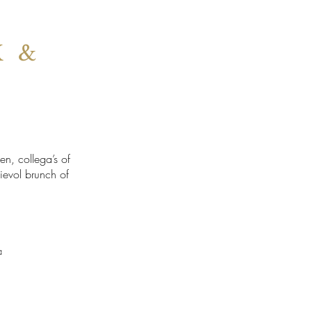
X &
en, collega’s of
ievol brunch of
a