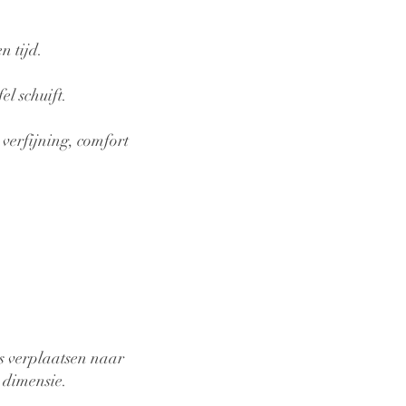
n tijd.
el schuift.
 verfijning, comfort
s verplaatsen naar
a dimensie.