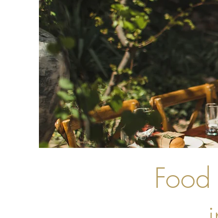
Food 
i