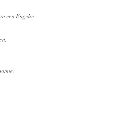
 van een Engelse
en.
onomie.