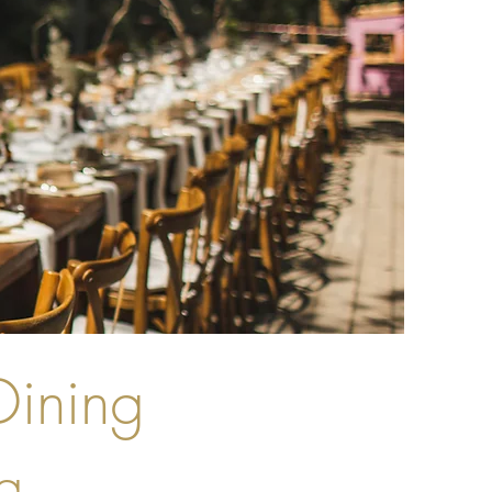
Dining
ng