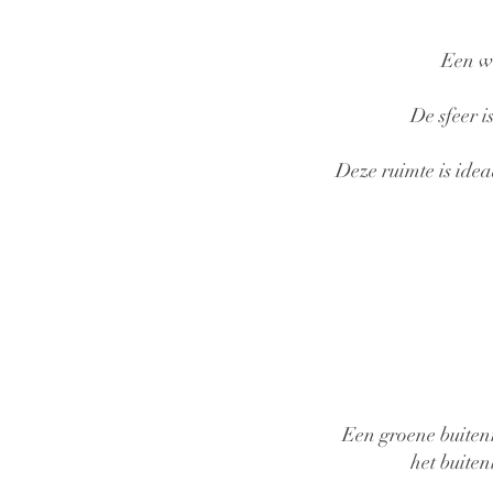
Een wa
De sfeer i
Deze ruimte is ide
Een groene buiten
het buiten